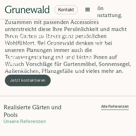
Die perfekte Ergänzung zu einem schön
Details
Kontakt
gestalteten Garten ist eine stilvolle Ausstattung.
Zusammen mit passenden Accessoires
unterstreicht diese Ihre Persönlichkeit und macht
Gartenausstattung und
Ihren Garten zu Ihrem ganz persönlichen
Terrassengestaltung — Ihr
Wohlfühlort. Bei Grunewald denken wir bei
unseren Planungen immer auch die
Garten, Ihr Wohlfühlort
Terrassengestaltung mit und bieten Ihnen auf
Wunsch Vorschläge für Gartenmöbel, Sonnensegel,
Garten /
Gartenausstattung und Einrichtung
Außenküchen, Pflanzgefäße und vieles mehr an.
Jetzt kontaktieren
Realisierte Gärten und
Alle Referenzen
Pools
Unsere Referenzen